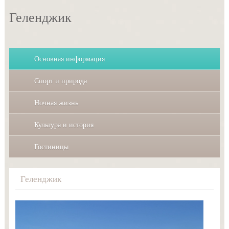
Геленджик
Основная информация
Спорт и природа
Ночная жизнь
Культура и история
Гостиницы
Геленджик