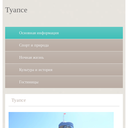
Туапсе
Основная информация
Спорт и природа
Ночная жизнь
Культура и история
Гостиницы
Туапсе