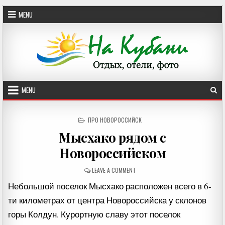
Skip
MENU
to
content
MENU
POSTED
ПРО НОВОРОССИЙСК
IN
Мысхако рядом с
Новороссийском
ON
LEAVE A COMMENT
МЫСХАКО
Небольшой поселок Мысхако расположен всего в 6-
РЯДОМ
С
ти километрах от центра Новороссийска у склонов
НОВОРОССИЙСКОМ
горы Колдун. Курортную славу этот поселок